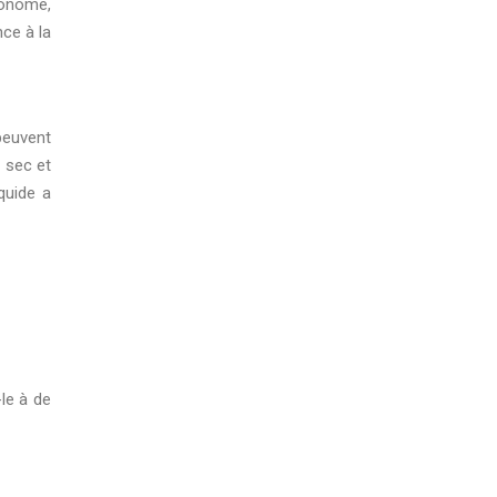
conome,
ce à la
 peuvent
, sec et
quide a
le à de