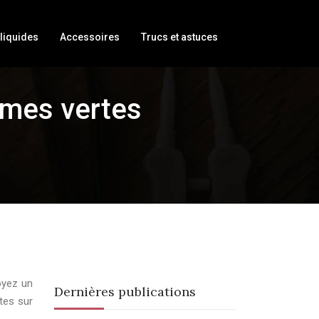
liquides
Accessoires
Trucs et astuces
mmes vertes
oyez un
Dernières publications
tes sur