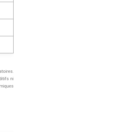
atoires.
itifs ni
imiques