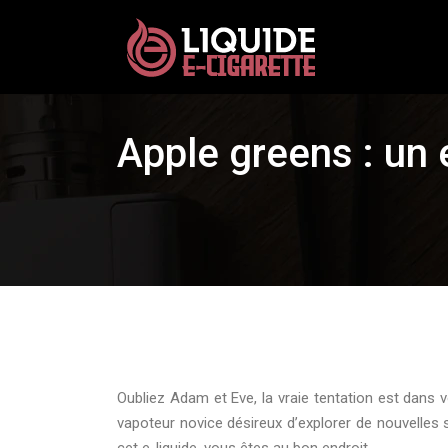
Apple greens : un
Oubliez Adam et Eve, la vraie tentation est dans 
vapoteur novice désireux d’explorer de nouvelles