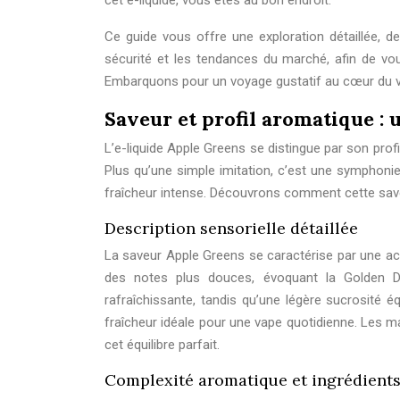
cet e-liquide, vous êtes au bon endroit.
Ce guide vous offre une exploration détaillée, d
sécurité et les tendances du marché, afin de vou
Embarquons pour un voyage gustatif au cœur du v
Saveur et profil aromatique :
L’e-liquide Apple Greens se distingue par son prof
Plus qu’une simple imitation, c’est une symphonie
fraîcheur intense. Découvrons comment cette save
Description sensorielle détaillée
La saveur Apple Greens se caractérise par une acid
des notes plus douces, évoquant la Golden De
rafraîchissante, tandis qu’une légère sucrosité éq
fraîcheur idéale pour une vape quotidienne. Les ma
cet équilibre parfait.
Complexité aromatique et ingrédient