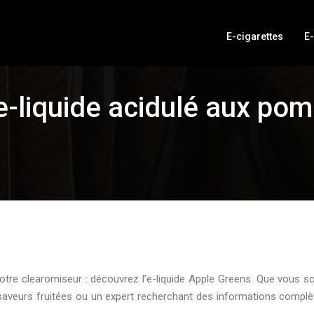
E-cigarettes
E-
 e-liquide acidulé aux po
votre clearomiseur : découvrez l’e-liquide Apple Greens. Que vous s
 saveurs fruitées ou un expert recherchant des informations complè