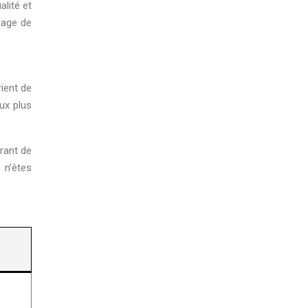
lité et
gage de
rient de
ux plus
rant de
 n’êtes