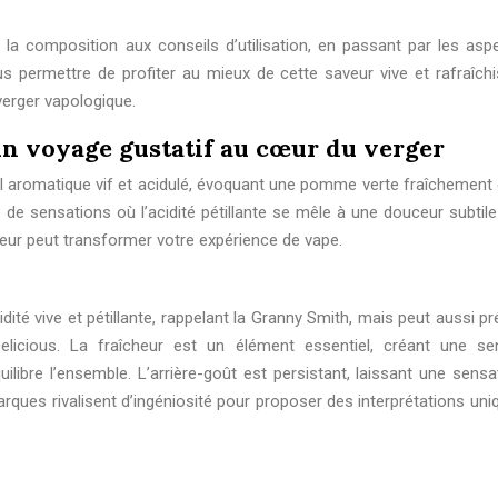
e la composition aux conseils d’utilisation, en passant par les asp
s permettre de profiter au mieux de cette saveur vive et rafraîchi
erger vapologique.
 un voyage gustatif au cœur du verger
il aromatique vif et acidulé, évoquant une pomme verte fraîchement c
 de sensations où l’acidité pétillante se mêle à une douceur subtile
ur peut transformer votre expérience de vape.
ité vive et pétillante, rappelant la Granny Smith, mais peut aussi p
licious. La fraîcheur est un élément essentiel, créant une se
uilibre l’ensemble. L’arrière-goût est persistant, laissant une sens
rques rivalisent d’ingéniosité pour proposer des interprétations uni
s