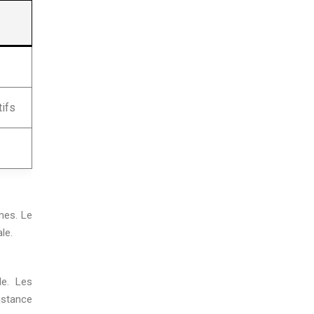
tifs
mes. Le
le.
le. Les
istance