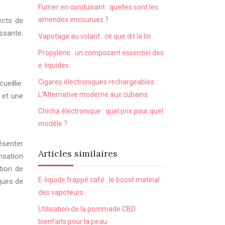
Fumer en conduisant : quelles sont les
amendes encourues ?
ects de
ssante.
Vapotage au volant : ce que dit la loi
Propylène : un composant essentiel des
e-liquides
Cigares électroniques rechargeables :
ueillie.
L’Alternative moderne aux cubains
 et une
Chicha électronique : quel prix pour quel
modèle ?
résenter
Articles similaires
nsation
ation de
E-liquide frappé café : le boost matinal
ques de
des vapoteurs
Utilisation de la pommade CBD :
bienfaits pour la peau