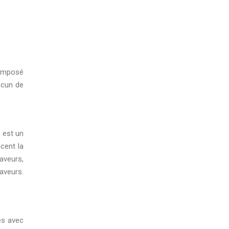
composé
acun de
 est un
cent la
saveurs,
saveurs.
ués avec