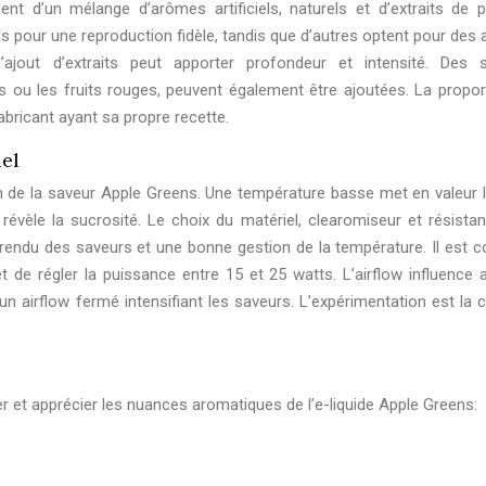
ent d’un mélange d’arômes artificiels, naturels et d’extraits de
iels pour une reproduction fidèle, tandis que d’autres optent pour de
’ajout d’extraits peut apporter profondeur et intensité. Des 
ou les fruits rouges, peuvent également être ajoutées. La propor
fabricant ayant sa propre recette.
iel
n de la saveur Apple Greens. Une température basse met en valeur l’
 révèle la sucrosité. Le choix du matériel, clearomiseur et résistan
 rendu des saveurs et une bonne gestion de la température. Il est co
t de régler la puissance entre 15 et 25 watts. L’airflow influence a
 un airflow fermé intensifiant les saveurs. L’expérimentation est la 
er et apprécier les nuances aromatiques de l’e-liquide Apple Greens: