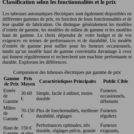
Classification selon les fonctionnalités et le prix
Les tubeuses automatiques électriques sont également disponibles en
différentes gammes de prix, en fonction de leurs fonctionnalités et de
leur qualité de fabrication. On distingue généralement les modèles
d’entrée de gamme, les modèles de milieu de gamme et les modèles
haut de gamme. Le choix dépendra de votre budget et de vos
exigences en termes de performances et de durabilité. Un modèle
d’entrée de gamme peut suffire pour les fumeurs occasionnels,
tandis qu’un modèle haut de gamme conviendra davantage à ceux
qui fument régulièrement et recherchent une machine performante et
durable. Explorons les différences.
Comparaison des tubeuses électriques par gamme de prix
Gamme
Prix
Caractéristiques Principales
Public Cible
de Prix
Moyen
Entrée
Fumeurs
30-60
Simple, facile à utiliser, moins
de
occasionnels,
€
durable
Gamme
débutants
Milieu
70-150
Plus de fonctionnalités, meilleure
Fumeurs
de
€
durabilité, réglages
réguliers
Gamme
Performances optimales, très
Fumeurs
Haut de
150 €
durable, réglages précis, grande
exigeants,
Gamme
et plus