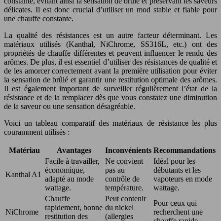
constante, évitant ainsi la sensation de brûlé et préservant les saveurs
délicates. Il est donc crucial d’utiliser un mod stable et fiable pour
une chauffe constante.
La qualité des résistances est un autre facteur déterminant. Les
matériaux utilisés (Kanthal, NiChrome, SS316L, etc.) ont des
propriétés de chauffe différentes et peuvent influencer le rendu des
arômes. De plus, il est essentiel d’utiliser des résistances de qualité et
de les amorcer correctement avant la première utilisation pour éviter
la sensation de brûlé et garantir une restitution optimale des arômes.
Il est également important de surveiller régulièrement l’état de la
résistance et de la remplacer dès que vous constatez une diminution
de la saveur ou une sensation désagréable.
Voici un tableau comparatif des matériaux de résistance les plus
couramment utilisés :
Matériau
Avantages
Inconvénients
Recommandations
Facile à travailler,
Ne convient
Idéal pour les
économique,
pas au
débutants et les
Kanthal A1
adapté au mode
contrôle de
vapoteurs en mode
wattage.
température.
wattage.
Chauffe
Peut contenir
Pour ceux qui
rapidement, bonne
du nickel
NiChrome
recherchent une
restitution des
(allergies
chauffe rapide.