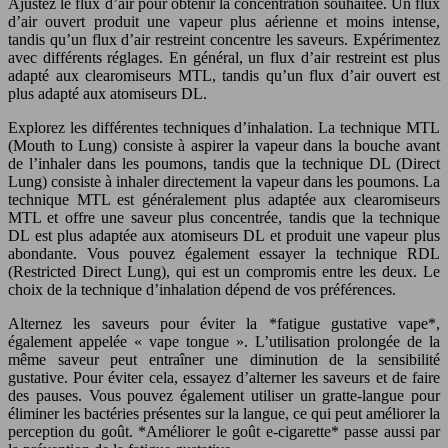
Ajustez le flux d’air pour obtenir la concentration souhaitée. Un flux
d’air ouvert produit une vapeur plus aérienne et moins intense,
tandis qu’un flux d’air restreint concentre les saveurs. Expérimentez
avec différents réglages. En général, un flux d’air restreint est plus
adapté aux clearomiseurs MTL, tandis qu’un flux d’air ouvert est
plus adapté aux atomiseurs DL.
Explorez les différentes techniques d’inhalation. La technique MTL
(Mouth to Lung) consiste à aspirer la vapeur dans la bouche avant
de l’inhaler dans les poumons, tandis que la technique DL (Direct
Lung) consiste à inhaler directement la vapeur dans les poumons. La
technique MTL est généralement plus adaptée aux clearomiseurs
MTL et offre une saveur plus concentrée, tandis que la technique
DL est plus adaptée aux atomiseurs DL et produit une vapeur plus
abondante. Vous pouvez également essayer la technique RDL
(Restricted Direct Lung), qui est un compromis entre les deux. Le
choix de la technique d’inhalation dépend de vos préférences.
Alternez les saveurs pour éviter la *fatigue gustative vape*,
également appelée « vape tongue ». L’utilisation prolongée de la
même saveur peut entraîner une diminution de la sensibilité
gustative. Pour éviter cela, essayez d’alterner les saveurs et de faire
des pauses. Vous pouvez également utiliser un gratte-langue pour
éliminer les bactéries présentes sur la langue, ce qui peut améliorer la
perception du goût. *Améliorer le goût e-cigarette* passe aussi par