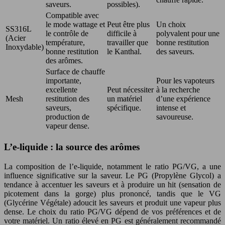
saveurs.
possibles).
Compatible avec
le mode wattage et
Peut être plus
Un choix
SS316L
le contrôle de
difficile à
polyvalent pour une
(Acier
température,
travailler que
bonne restitution
Inoxydable)
bonne restitution
le Kanthal.
des saveurs.
des arômes.
Surface de chauffe
importante,
Pour les vapoteurs
excellente
Peut nécessiter
à la recherche
Mesh
restitution des
un matériel
d’une expérience
saveurs,
spécifique.
intense et
production de
savoureuse.
vapeur dense.
L’e-liquide : la source des arômes
La composition de l’e-liquide, notamment le ratio PG/VG, a une
influence significative sur la saveur. Le PG (Propylène Glycol) a
tendance à accentuer les saveurs et à produire un hit (sensation de
picotement dans la gorge) plus prononcé, tandis que le VG
(Glycérine Végétale) adoucit les saveurs et produit une vapeur plus
dense. Le choix du ratio PG/VG dépend de vos préférences et de
votre matériel. Un ratio élevé en PG est généralement recommandé