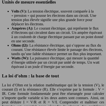
Unités de mesure essentielles
Volts (V):
La tension électrique, souvent comparée à la
« pression » qui pousse les électrons dans un circuit. Une
tension plus élevée signifie une plus grande force pour
déplacer les électrons.
Ampères (A):
Le courant électrique, qui représente le flux
d’électrons qui circulent dans un circuit. Un ampère équivaut
à un coulomb de charge électrique passant par un point donné
en une seconde.
Ohms (Ω):
La résistance électrique, qui s’oppose au flux du
courant. Une résistance élevée limite le passage des électrons,
tandis qu’une faible résistance permet un flux plus important.
Watts (W):
La puissance électrique, qui mesure la quantité
d’énergie utilisée par un circuit par unité de temps. Un watt
équivaut à un joule d’énergie par seconde.
La loi d’ohm : la base de tout
La loi d’Ohm est la relation mathématique qui lie la tension (V), le
courant (I) et la résistance (R). Elle s’exprime par la formule : V =
IR. Cette formule fondamentale peut être réarrangée pour calculer
n’importe quelle variable si les deux autres sont connues. Ainsi, on
peut déduire I = V/R et R = V/I. Comprendre et maîtriser ces