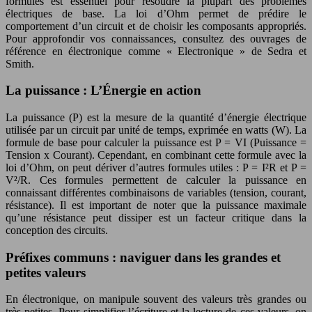
formules est essentiel pour résoudre la plupart des problèmes
électriques de base. La loi d’Ohm permet de prédire le
comportement d’un circuit et de choisir les composants appropriés.
Pour approfondir vos connaissances, consultez des ouvrages de
référence en électronique comme « Electronique » de Sedra et
Smith.
La puissance : L’Énergie en action
La puissance (P) est la mesure de la quantité d’énergie électrique
utilisée par un circuit par unité de temps, exprimée en watts (W). La
formule de base pour calculer la puissance est P = VI (Puissance =
Tension x Courant). Cependant, en combinant cette formule avec la
loi d’Ohm, on peut dériver d’autres formules utiles : P = I²R et P =
V²/R. Ces formules permettent de calculer la puissance en
connaissant différentes combinaisons de variables (tension, courant,
résistance). Il est important de noter que la puissance maximale
qu’une résistance peut dissiper est un facteur critique dans la
conception des circuits.
Préfixes communs : naviguer dans les grandes et
petites valeurs
En électronique, on manipule souvent des valeurs très grandes ou
très petites. Pour simplifier l’écriture et la lecture de ces valeurs, on