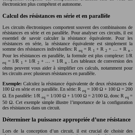
électronicien plus compétent et autonome.
Calcul des résistances en série et en parallèle
Les circuits électroniques comportent souvent des combinaisons de
résistances en série et en parallèle. Pour analyser ces circuits, il est
essentiel de savoir calculer la résistance équivalente. Pour les
résistances en série, la résistance équivalente est simplement la
somme des résistances individuelles: R
= R
+ R
+ … + R
.
eq
1
2
n
Pour les résistances en parallèle, la formule est plus complexe: 1/R
= 1/R
+ 1/R
+ … + 1/R
. Les tableaux de conversion des
eq
1
2
n
ohms peuvent vous aider à simplifier ces calculs, notamment pour
les circuits avec plusieurs résistances en parallèle.
Exemple:
Calculez la résistance équivalente de deux résistances de
100 Ω en série et en parallèle. En série: R
= 100 Ω + 100 Ω = 200
eq
Ω. En parallèle: 1/R
= 1/100 Ω + 1/100 Ω = 2/100 Ω, donc R
=
eq
eq
50 Ω. Cet exemple simple illustre l’importance de la configuration
des résistances dans un circuit.
Déterminer la puissance appropriée d’une résistance
Lors de la conception d’un circuit, il est crucial de choisir des