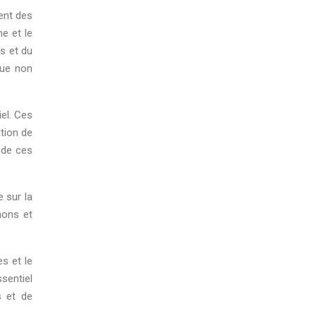
ent des
e et le
es et du
que non
el. Ces
tion de
 de ces
 sur la
mons et
s et le
sentiel
s et de