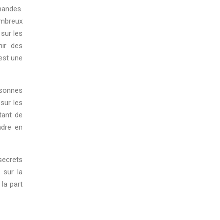
mandes.
ombreux
sur les
nir des
est une
rsonnes
 sur les
tant de
ndre en
secrets
 sur la
la part