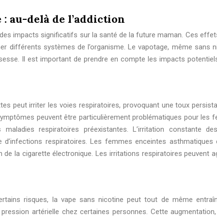
 : au-delà de l’addiction
des impacts significatifs sur la santé de la future maman. Ces effet
her différents systèmes de l’organisme. Le vapotage, même sans ni
sesse. Il est important de prendre en compte les impacts potentiels
ttes peut irriter les voies respiratoires, provoquant une toux persist
symptômes peuvent être particulièrement problématiques pour les
maladies respiratoires préexistantes. L’irritation constante de
e d’infections respiratoires. Les femmes enceintes asthmatiques 
n de la cigarette électronique. Les irritations respiratoires peuvent 
certains risques, la vape sans nicotine peut tout de même entraî
 pression artérielle chez certaines personnes. Cette augmentatio