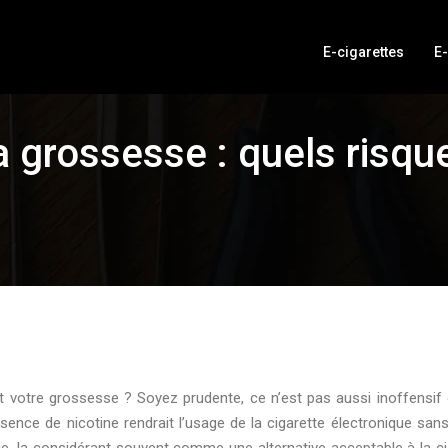
E-cigarettes
E-
 grossesse : quels risque
votre grossesse ? Soyez prudente, ce n’est pas aussi inoffensif qu
sence de nicotine rendrait l’usage de la cigarette électronique sans