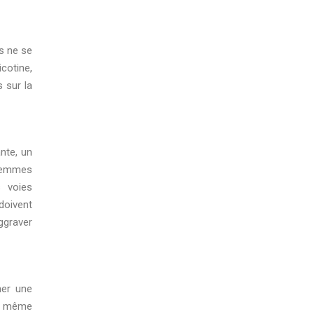
s ne se
cotine,
 sur la
ante, un
 femmes
s voies
doivent
aggraver
ner une
n, même