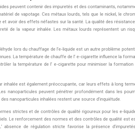
liquides peuvent contenir des impuretés et des contaminants, notamm
tériel de vapotage. Ces métaux lourds, tels que le nickel, le chrom
 et avoir des effets néfastes sur la santé. La qualité des résistanc
ureté de la vapeur inhalée. Les métaux lourds représentent un ris
éhyde lors du chauffage de l’e-liquide est un autre problème potenti
s. La température de chauffe de l’ e-cigarette influence la forma
trôler la température de l’ e-cigarette pour minimiser la formation
ur inhalée est également préoccupante, car leurs effets à long terme
Les nanoparticules peuvent pénétrer profondément dans les pou
 des nanoparticules inhalées restent une source d’inquiétude.
mes strictes et de contrôles de qualité rigoureux pour les e-liquide
iels. Le renforcement des normes et des contrôles de qualité est es
’ absence de régulation stricte favorise la présence d’impureté