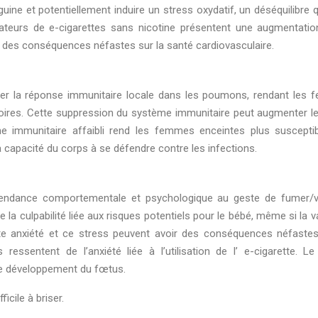
guine et potentiellement induire un stress oxydatif, un déséquilibre 
sateurs de e-cigarettes sans nicotine présentent une augmentatio
r des conséquences néfastes sur la santé cardiovasculaire.
imer la réponse immunitaire locale dans les poumons, rendant les
atoires. Cette suppression du système immunitaire peut augmenter le
e immunitaire affaibli rend les femmes enceintes plus suscepti
a capacité du corps à se défendre contre les infections.
pendance comportementale et psychologique au geste de fumer/v
 la culpabilité liée aux risques potentiels pour le bébé, même si la 
tte anxiété et ce stress peuvent avoir des conséquences néfastes
ssentent de l’anxiété liée à l’utilisation de l’ e-cigarette. Le
 le développement du fœtus.
cile à briser.