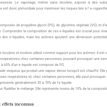
 grossesse. Le vapotage, même sans nicotine, expose à des sub
e est donc primordiale pour minimiser les risques liés à l’ e-cigarette
composés de propylène glycol (PG), de glycérine végétale (VG) et d’
e. Comprendre la composition de ces e-liquides est crucial pour éval
s des e-liquides, mais les arômes ajoutent une dimension potentie
de incolore et inodore utilisé comme support pour les arômes. Il est
es respiratoires chez certaines personnes, pouvant provoquer une sen
30 à 60% d’un e-liquide est composé de PG.
uide visqueux qui produit une vapeur dense lorsqu’il est chauffé. Elle
voies respiratoires et, chez certaines personnes, elle peut provoquer
présente généralement 30 à 70% de l’e-liquide.
ur fluidifier le mélange. Elle représente moins de 10% de la composit
 effets inconnus