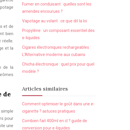
garette
Fumer en conduisant : quelles sont les
vapotage
amendes encourues ?
Vapotage au volant : ce que dit la loi
s et de
Propylène : un composant essentiel des
nt bien
e-liquides
réelle.
Cigares électroniques rechargeables :
e et la
L’Alternative moderne aux cubains
Chicha électronique : quel prix pour quel
e de la
modèle ?
 arômes
Articles similaires
e de
Comment optimiser le goût dans une e-
a simple
cigarette ? astuces pratiques
rs pour
Combien fait 400ml en cl ? guide de
site une
conversion pour e-liquides