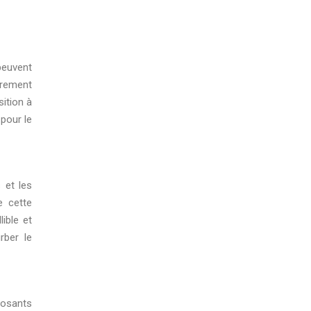
peuvent
èrement
ition à
pour le
 et les
e cette
ible et
rber le
posants