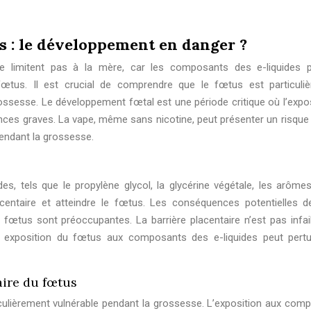
us : le développement en danger ?
se limitent pas à la mère, car les composants des e-liquides 
fœtus. Il est crucial de comprendre que le fœtus est particuli
ossesse. Le développement fœtal est une période critique où l’expos
es graves. La vape, même sans nicotine, peut présenter un risque 
 pendant la grossesse.
s, tels que le propylène glycol, la glycérine végétale, les arômes
acentaire et atteindre le fœtus. Les conséquences potentielles d
œtus sont préoccupantes. La barrière placentaire n’est pas infaill
’ exposition du fœtus aux composants des e-liquides peut pertu
ire du fœtus
ulièrement vulnérable pendant la grossesse. L’exposition aux com