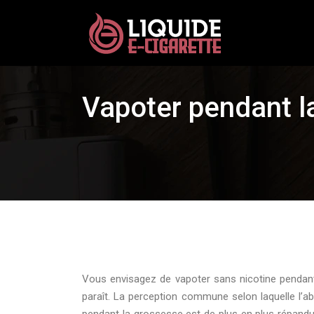
Vapoter pendant la
Vous envisagez de vapoter sans nicotine pendant 
paraît. La perception commune selon laquelle l’ab