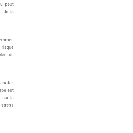
qui peut
n de la
 femmes
 risque
bles de
apoter.
vape est
 sur la
 stress