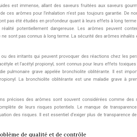
quides est immense, allant des saveurs fruitées aux saveurs gour
é de ces arômes pour l’inhalation n’est pas toujours garantie. De n
nt pas été étudiés en profondeur quant à leurs effets à long terme 
éalité potentiellement dangereuse. Les arômes peuvent conte
é ne sont pas connus à long terme. La sécurité des arômes inhalés 
 ou des irritants qui peuvent provoquer des réactions chez les pe
acétyle et l’acétyl propionyl, sont connus pour leurs effets toxiques
ie pulmonaire grave appelée bronchiolite oblitérante. Il est impor
propionyl. La bronchiolite oblitérante est une maladie grave à pre
tions précises des arômes sont souvent considérées comme des 
 complète de leurs risques potentiels. Le manque de transparence
tion des risques. Il est essentiel d’exiger plus de transparence de 
oblème de qualité et de contrôle