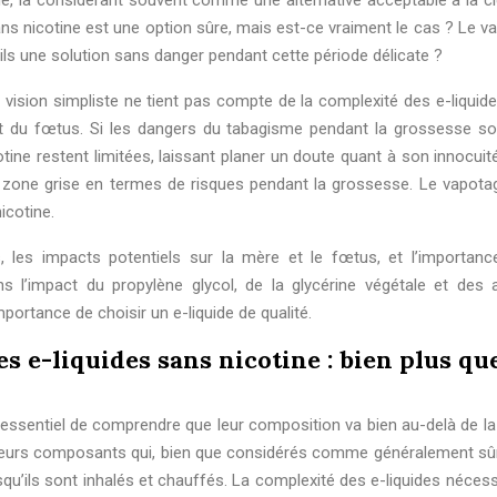
e, la considérant souvent comme une alternative acceptable à la ci
sans nicotine est une option sûre, mais est-ce vraiment le cas ? Le 
-ils une solution sans danger pendant cette période délicate ?
 vision simpliste ne tient pas compte de la complexité des e-liquide
 et du fœtus. Si les dangers du tabagisme pendant la grossesse so
ne restent limitées, laissant planer un doute quant à son innocuité 
e zone grise en termes de risques pendant la grossesse. Le vapotag
cotine.
, les impacts potentiels sur la mère et le fœtus, et l’importanc
ns l’impact du propylène glycol, de la glycérine végétale et des
mportance de choisir un e-liquide de qualité.
 e-liquides sans nicotine : bien plus qu
est essentiel de comprendre que leur composition va bien au-delà de l
sieurs composants qui, bien que considérés comme généralement sû
rsqu’ils sont inhalés et chauffés. La complexité des e-liquides néces