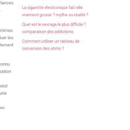
stances
La cigarette électronique fait-elle
.
vraiment grossir ? mythe ou réalité ?
Quel est le sevrage le plus difficile ?
arômes.
comparaison des addictions
uer les
Comment utiliser un tableau de
llement
conversion des ohms ?
 connu
sation
 peut
 une
ion