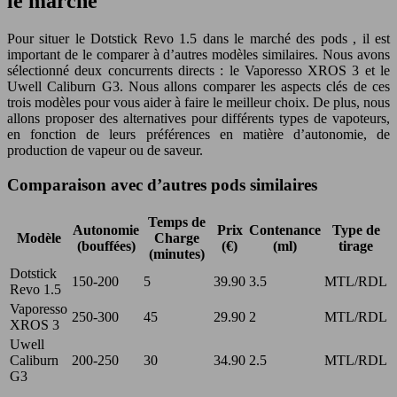
le marché
Pour situer le
Dotstick Revo 1.5
dans le marché des
pods
, il est
important de le comparer à d’autres modèles similaires. Nous avons
sélectionné deux concurrents directs : le Vaporesso XROS 3 et le
Uwell Caliburn G3. Nous allons comparer les aspects clés de ces
trois modèles pour vous aider à faire le meilleur choix. De plus, nous
allons proposer des alternatives pour différents types de vapoteurs,
en fonction de leurs préférences en matière d’autonomie, de
production de vapeur ou de saveur.
Comparaison avec d’autres pods similaires
Temps de
Autonomie
Prix
Contenance
Type de
Modèle
Charge
(bouffées)
(€)
(ml)
tirage
(minutes)
Dotstick
150-200
5
39.90
3.5
MTL/RDL
Revo 1.5
Vaporesso
250-300
45
29.90
2
MTL/RDL
XROS 3
Uwell
Caliburn
200-250
30
34.90
2.5
MTL/RDL
G3