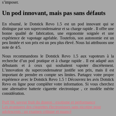
s’imposer.
Un pod innovant, mais pas sans défauts
En résumé, le
Dotstick Revo 1.5
est un
pod
innovant qui se
distingue par son supercondensateur et sa
charge rapide
. Il offre une
bonne qualité de fabrication, une ergonomie soignée et une
expérience de vapotage agréable. Toutefois, son
autonomie
est un
peu limitée et son prix est un peu plus élevé. Nous lui attribuons une
note de 4/5.
Nous recommandons le
Dotstick Revo 1.5
aux vapoteurs à la
recherche d’un
pod
pratique et à
charge rapide
. Il est adapté aux
débutants et à ceux qui souhaitent vapoter discrètement.
L’innovation du supercondensateur justifie son prix, mais il est
important de prendre en compte ses limites. Partagez votre propre
expérience avec le
Dotstick Revo 1.5
! Découvrez les
avis Dotstick
Revo
en ligne pour compléter votre information. Si vous cherchez
une
alternative batterie cigarette electronique
, ce modèle mérite
considération.
Puff 9K saveur fruit du dragon : exotisme et performance
Les avantages des cigarettes électroniques sans nicotine pour
adolescents : un examen critique et nuancé