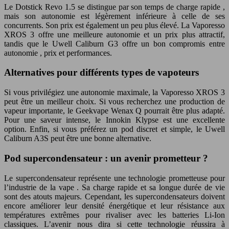
Le
Dotstick Revo 1.5
se distingue par son temps de
charge rapide
,
mais son
autonomie
est légèrement inférieure à celle de ses
concurrents. Son prix est également un peu plus élevé. La Vaporesso
XROS 3 offre une meilleure
autonomie
et un prix plus attractif,
tandis que le Uwell Caliburn G3 offre un bon compromis entre
autonomie
, prix et performances.
Alternatives pour différents types de vapoteurs
Si vous privilégiez une
autonomie
maximale, la Vaporesso XROS 3
peut être un meilleur choix. Si vous recherchez une production de
vapeur importante, le Geekvape Wenax Q pourrait être plus adapté.
Pour une saveur intense, le Innokin Klypse est une excellente
option. Enfin, si vous préférez un
pod
discret et simple, le Uwell
Caliburn A3S peut être une bonne alternative.
Pod supercondensateur : un avenir prometteur ?
Le supercondensateur représente une technologie prometteuse pour
l’industrie de la
vape
. Sa
charge rapide
et sa longue durée de vie
sont des atouts majeurs. Cependant, les supercondensateurs doivent
encore améliorer leur densité énergétique et leur résistance aux
températures extrêmes pour rivaliser avec les batteries Li-Ion
classiques. L’avenir nous dira si cette technologie réussira à